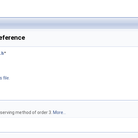
Reference
.h
"
 file.
eserving method of order 3.
More...