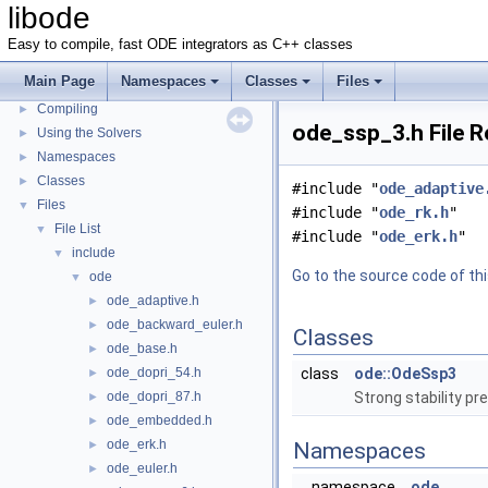
libode
Easy to compile, fast ODE integrators as C++ classes
Main Page
Namespaces
Classes
Files
libode
▼
Compiling
►
ode_ssp_3.h File 
Using the Solvers
►
Namespaces
►
Classes
►
#include "
ode_adaptive
Files
▼
#include "
ode_rk.h
"
File List
▼
#include "
ode_erk.h
"
include
▼
Go to the source code of this
ode
▼
ode_adaptive.h
►
ode_backward_euler.h
►
Classes
ode_base.h
►
ode_dopri_54.h
class
ode::OdeSsp3
►
ode_dopri_87.h
Strong stability pr
►
ode_embedded.h
►
ode_erk.h
►
Namespaces
ode_euler.h
►
namespace
ode