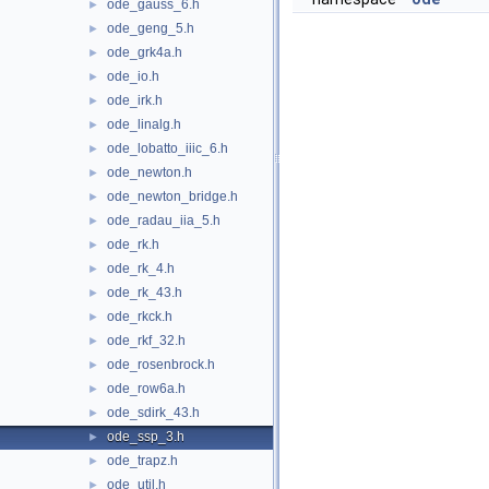
ode_gauss_6.h
►
ode_geng_5.h
►
ode_grk4a.h
►
ode_io.h
►
ode_irk.h
►
ode_linalg.h
►
ode_lobatto_iiic_6.h
►
ode_newton.h
►
ode_newton_bridge.h
►
ode_radau_iia_5.h
►
ode_rk.h
►
ode_rk_4.h
►
ode_rk_43.h
►
ode_rkck.h
►
ode_rkf_32.h
►
ode_rosenbrock.h
►
ode_row6a.h
►
ode_sdirk_43.h
►
ode_ssp_3.h
►
ode_trapz.h
►
ode_util.h
►