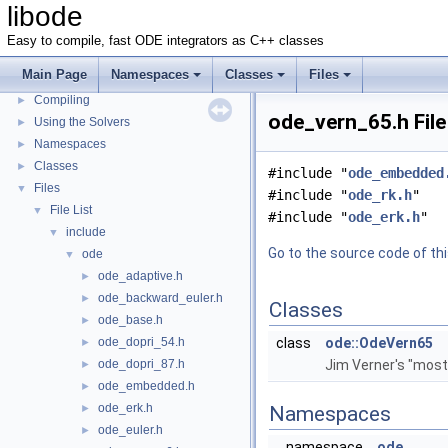
libode
Easy to compile, fast ODE integrators as C++ classes
Main Page
Namespaces
Classes
Files
libode
▼
Compiling
►
ode_vern_65.h Fil
Using the Solvers
►
Namespaces
►
Classes
►
#include "
ode_embedded
Files
▼
#include "
ode_rk.h
"
File List
▼
#include "
ode_erk.h
"
include
▼
Go to the source code of this
ode
▼
ode_adaptive.h
►
ode_backward_euler.h
►
Classes
ode_base.h
►
ode_dopri_54.h
class
ode::OdeVern65
►
ode_dopri_87.h
Jim Verner's "most 
►
ode_embedded.h
►
ode_erk.h
►
Namespaces
ode_euler.h
►
namespace
ode