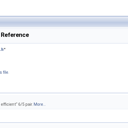
e Reference
.h
"
 file.
efficient" 6/5 pair.
More...