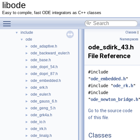
libode
Namespaces
►
Classes
►
Easy to compile, fast ODE integrators as C++ classes
Files
▼
Toggle main menu visibility
File List
▼
include
Classes
|
▼
ode
Namespaces
▼
ode_sdirk_43.h
ode_adaptive.h
►
ode_backward_euler.h
►
File Reference
ode_base.h
►
ode_dopri_54.h
►
#include
ode_dopri_87.h
►
"
ode_embedded.h
"
ode_embedded.h
►
#include "
ode_rk.h
"
ode_erk.h
►
#include
ode_euler.h
►
"
ode_newton_bridge.h
ode_gauss_6.h
►
ode_geng_5.h
►
Go to the source code
ode_grk4a.h
►
of this file.
ode_io.h
►
ode_irk.h
►
Classes
ode_linalg.h
►