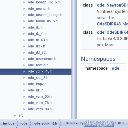
ode_lobatto_iiic_6.h
►
class
ode::NewtonSD
ode_newton.h
►
Nonlinear syste
ode_newton_bridge.h
►
solver for
ode_radau_iia_5.h
►
OdeSDIRK43
.
Mor
ode_rk.h
►
class
ode::OdeSDIRK
ode_rk_4.h
►
L-stable 4/3 SDI
ode_rk_43.h
►
pair.
More...
ode_rkck.h
►
ode_rkf_32.h
►
Namespaces
ode_rosenbrock.h
►
ode_row6a.h
►
namespace
ode
ode_sdirk_43.h
►
ode_ssp_3.h
►
ode_trapz.h
►
ode_util.h
►
ode_vern_65.h
►
ode_vern_76.h
►
ode_vern_98.h
►
src
►
Generated by
1.10.0
include
ode
ode_sdirk_43.h